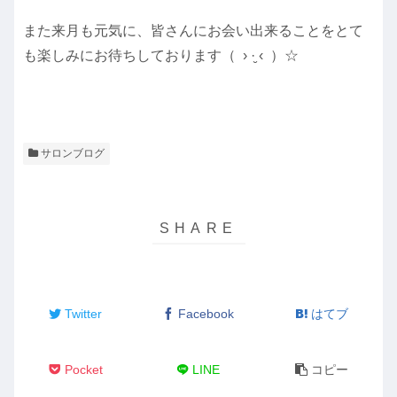
また来月も元気に、皆さんにお会い出来ることをとて
も楽しみにお待ちしております（ › ·̮ ‹ ）☆
サロンブログ
Twitter
Facebook
はてブ
Pocket
LINE
コピー