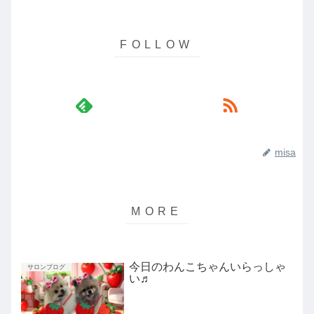
misa
今日のわんこちゃんいらっしゃ
サロンブログ
い♬