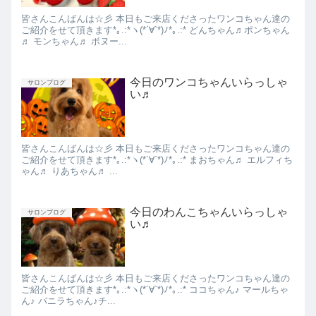
皆さんこんばんは☆彡 本日もご来店くださったワンコちゃん達の
ご紹介をせて頂きます*｡.:*ヽ(*´∀︎`*)ﾉ*｡.:* どんちゃん♬ポンちゃん
♬ モンちゃん♬ ボヌー...
今日のワンコちゃんいらっしゃ
サロンブログ
い♬
皆さんこんばんは☆彡 本日もご来店くださったワンコちゃん達の
ご紹介をせて頂きます*｡.:*ヽ(*´∀︎`*)ﾉ*｡.:* まおちゃん♬ エルフィち
ゃん♬ りあちゃん♬ ...
今日のわんこちゃんいらっしゃ
サロンブログ
い♬
皆さんこんばんは☆彡 本日もご来店くださったワンコちゃん達の
ご紹介をせて頂きます*｡.:*ヽ(*´∀︎`*)ﾉ*｡.:* ココちゃん♪ マールちゃ
ん♪ バニラちゃん♪チ...