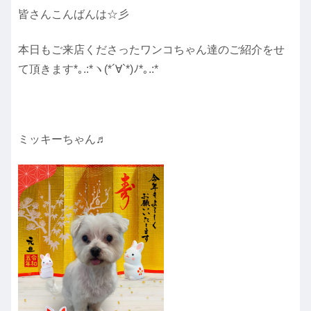
皆さんこんばんは☆彡
本日もご来店くださったワンコちゃん達のご紹介をせ
て頂きます*｡.:*ヽ(*´∀︎`*)ﾉ*｡.:*
ミッキーちゃん♬