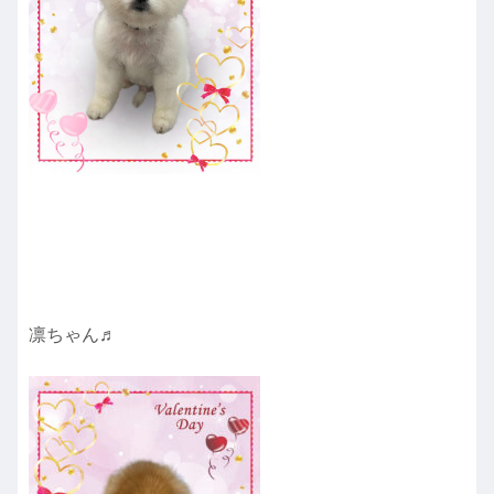
凛ちゃん♬