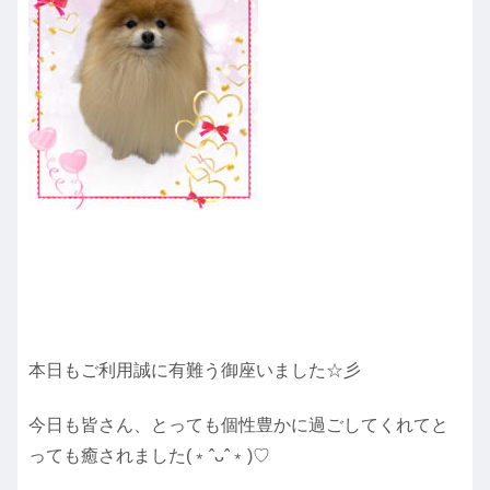
本日もご利用誠に有難う御座いました☆彡
今日も皆さん、とっても個性豊かに過ごしてくれてと
っても癒されました(﹡ˆᴗˆ﹡)♡