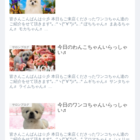
皆さんこんばんは☆彡 本日もご来店くださったワンコちゃん達の
ご紹介をせて頂きます*｡.:*ヽ(*´∀︎`*)ﾉ*｡.:* ぽちちゃん♬ まあるちゃ
ん♬ モカちゃん♬ ...
今日のわんこちゃんいらっしゃ
サロンブログ
い♬
皆さんこんばんは☆彡 本日もご来店くださったワンコちゃん達の
ご紹介をせて頂きます*｡.:*ヽ(*´∀︎`*)ﾉ*｡.:* ムギちゃん♬ サンタちゃ
ん♬ ライムちゃん♬ ...
今日のワンコちゃんいらっしゃ
サロンブログ
い♬
皆さんこんばんは☆彡 本日もご来店くださったワンコちゃん達の
ご紹介をせて頂きます*｡.:*ヽ(*´∀︎`*)ﾉ*｡.:* アロマちゃん♬ シェリー