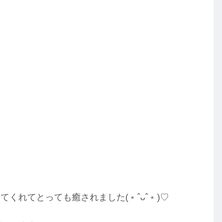
彡
くれてとっても癒されました(﹡ˆᴗˆ﹡)♡