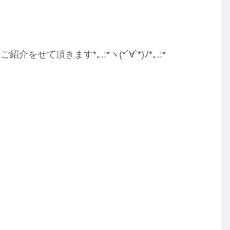
頂きます*｡.:*ヽ(*´∀︎`*)ﾉ*｡.:*