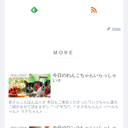
misa
今日のわんこちゃんいらっしゃ
サロンブログ
い♬
皆さんこんばんは☆彡 本日もご来店くださったワンコちゃん達の
ご紹介をせて頂きます*｡.:*ヽ(*´∀︎`*)ﾉ*｡.:* ギズモちゃん♬ パールち
ゃん♬ ラテちゃん♬ ...
今日のワンコちゃんいらっしゃ