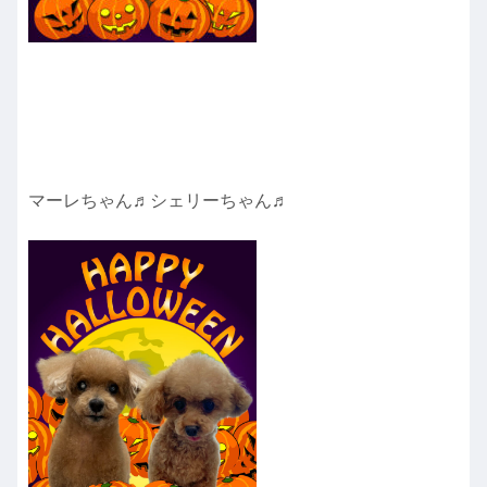
マーレちゃん♬シェリーちゃん♬