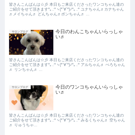
皆さんこんばんは☆彡 本日もご来店くださったワンコちゃん達の
ご紹介をせて頂きます*｡.:*ヽ(*´∀︎`*)ﾉ*｡.:* ユナちゃん♬カナちゃん
♬メイちゃん♬ どんちゃん♬ポンちゃん♬ ...
今日のわんこちゃんいらっしゃ
サロンブログ
い♬
皆さんこんばんは☆彡 本日もご来店くださったワンコちゃん達の
ご紹介をせて頂きます*｡.:*ヽ(*´∀︎`*)ﾉ*｡.:* アルちゃん♬ ぺろちゃん
♬ リンちゃん♬ ...
今日のワンコちゃんいらっしゃ
サロンブログ
い♬
皆さんこんばんは☆彡 本日もご来店くださったワンコちゃん達の
ご紹介をせて頂きます*｡.:*ヽ(*´∀︎`*)ﾉ*｡.:* みるくちゃん♬ 空ちゃん
♬ りゅうちゃ...