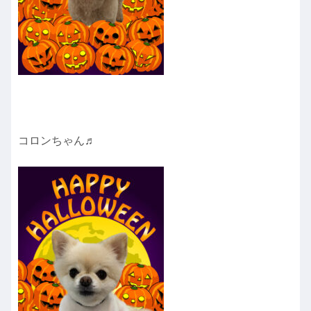
コロンちゃん♬