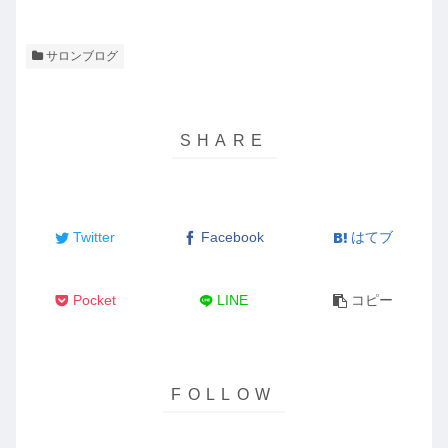
サロンブログ
Twitter
Facebook
はてブ
Pocket
LINE
コピー