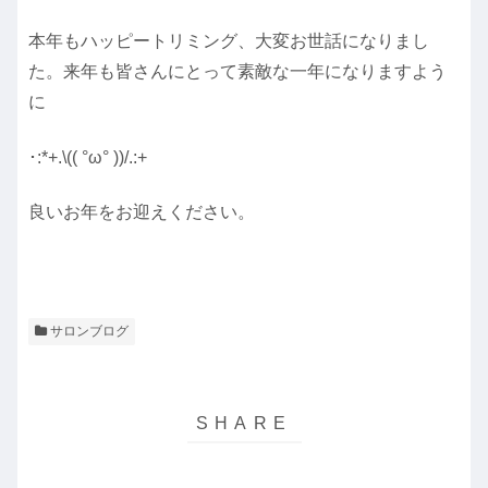
本年もハッピートリミング、大変お世話になりまし
た。来年も皆さんにとって素敵な一年になりますよう
に
･
:*+.\(( °ω° ))/.:+
良いお年をお迎えください。
サロンブログ