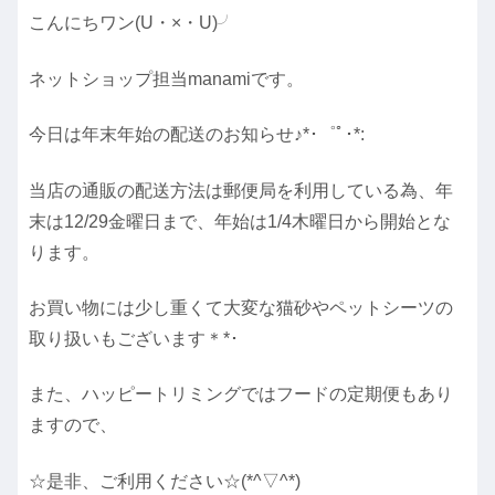
こんにちワン
(U
・
×
・
U)
╯
ネットショップ担当
manami
です。
今日は年末年始の配送のお知らせ♪
*
･゜ﾟ･
*:
当店の通販の配送方法は郵便局を利用している為、年
末は
12/29
金曜日まで、年始は
1/4
木曜日から開始とな
ります。
お買い物には少し重くて大変な猫砂やペットシーツの
取り扱いもございます＊
*
･
また、ハッピートリミングではフードの定期便もあり
ますので、
☆
是非、ご利用ください
☆(*^▽^*)