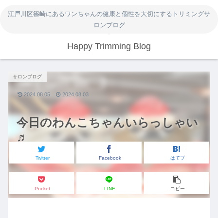
江戸川区篠崎にあるワンちゃんの健康と個性を大切にするトリミングサ
ロンブログ
Happy Trimming Blog
サロンブログ
2024.08.05
2024.08.03
今日のわんこちゃんいらっしゃい
♬
Twitter
Facebook
はてブ
Pocket
LINE
コピー