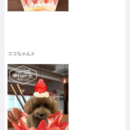
ココちゃん♬