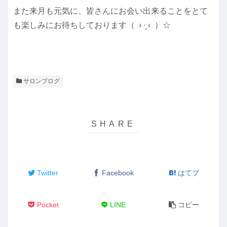
また来月も元気に、皆さんにお会い出来ることをとて
も楽しみにお待ちしております（ › ·̮ ‹ ）☆
サロンブログ
Twitter
Facebook
はてブ
Pocket
LINE
コピー