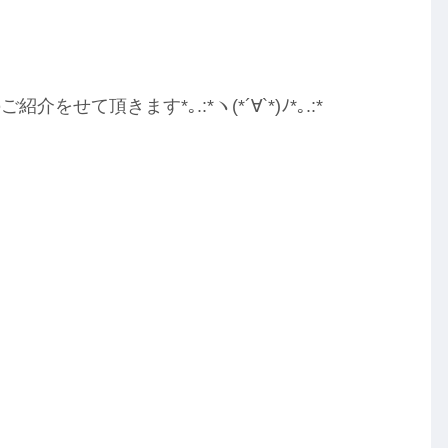
頂きます*｡.:*ヽ(*´∀︎`*)ﾉ*｡.:*