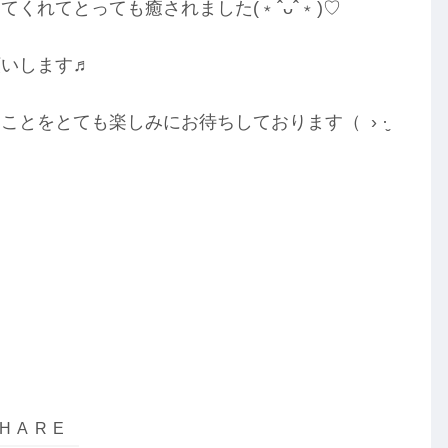
くれてとっても癒されました(﹡ˆᴗˆ﹡)♡
願いします♬
とをとても楽しみにお待ちしております（ › ·̮