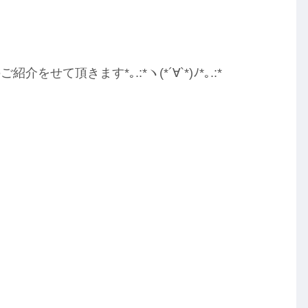
頂きます*｡.:*ヽ(*´∀︎`*)ﾉ*｡.:*