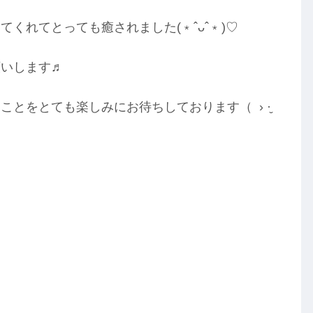
くれてとっても癒されました(﹡ˆᴗˆ﹡)♡
願いします♬
とをとても楽しみにお待ちしております（ › ·̮