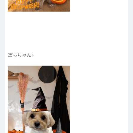
ぽちちゃん♪