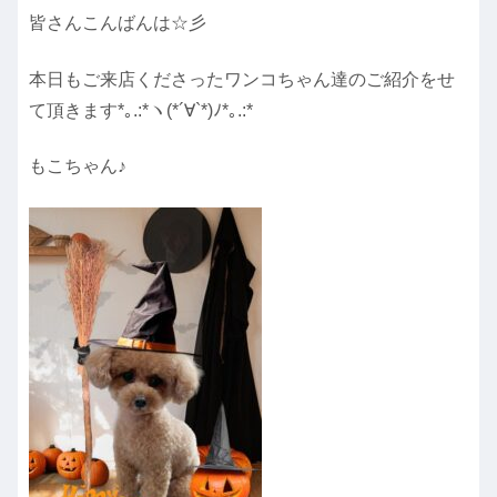
皆さんこんばんは☆彡
本日もご来店くださったワンコちゃん達のご紹介をせ
て頂きます*｡.:*ヽ(*´∀︎`*)ﾉ*｡.:*
もこちゃん♪