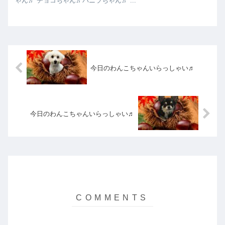
ゃん♬ チョコちゃん♬バニラちゃん♬ ...
今日のわんこちゃんいらっしゃい♬
今日のわんこちゃんいらっしゃい♬