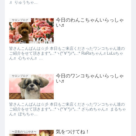
♬ りゅうちゃ...
今日のわんこちゃんいらっしゃ
サロンブログ
い♬
皆さんこんばんは☆彡 本日もご来店くださったワンコちゃん達の
ご紹介をせて頂きます*｡.:*ヽ(*´∀︎`*)ﾉ*｡.:* RaRaちゃん♬LuLuちゃ
ん♬ 心ちゃん♬ ...
今日のワンコちゃんいらっしゃ
サロンブログ
い♬
皆さんこんばんは☆彡 本日もご来店くださったワンコちゃん達の
ご紹介をせて頂きます*｡.:*ヽ(*´∀︎`*)ﾉ*｡.:* ざらめちゃん♬ まるちゃ
ん♬ ぽちちゃ...
気をつけてね！
〜店長のつぶやき〜