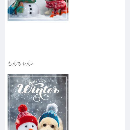
もんちゃん♪