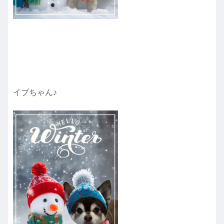
イブちゃん♪