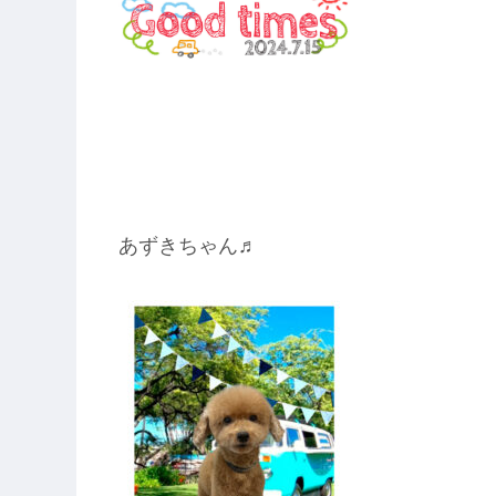
あずきちゃん♬