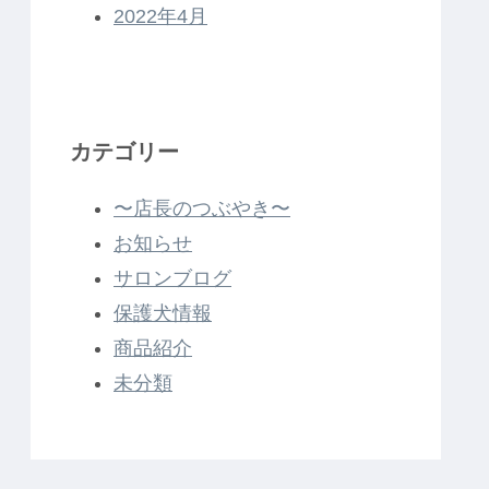
2022年4月
カテゴリー
〜店長のつぶやき〜
お知らせ
サロンブログ
保護犬情報
商品紹介
未分類