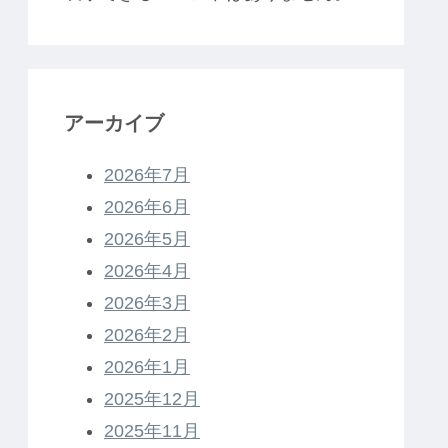
アーカイブ
2026年7月
2026年6月
2026年5月
2026年4月
2026年3月
2026年2月
2026年1月
2025年12月
2025年11月