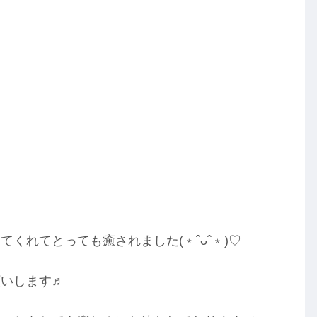
彡
くれてとっても癒されました(﹡ˆᴗˆ﹡)♡
願いします♬