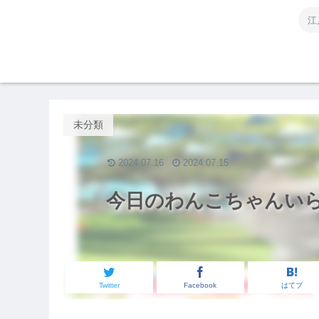
江
未分類
2024.07.16
2024.07.15
今日のわんこちゃんい
Twitter
Facebook
はてブ