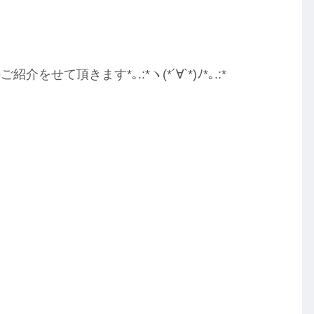
頂きます*｡.:*ヽ(*´∀︎`*)ﾉ*｡.:*