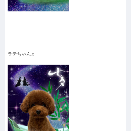
ラテちゃん♬