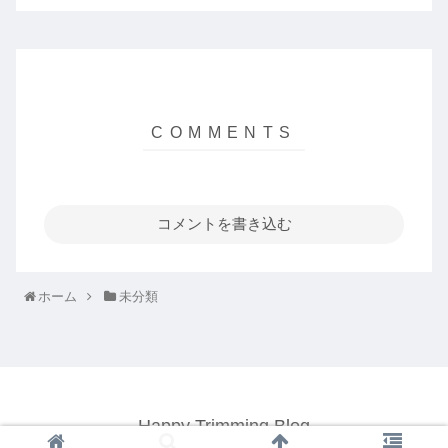
コメントを書き込む
ホーム
未分類
Happy Trimming Blog