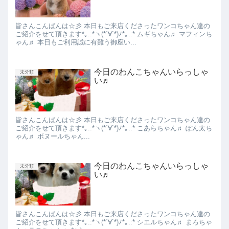
皆さんこんばんは☆彡 本日もご来店くださったワンコちゃん達の
ご紹介をせて頂きます*｡.:*ヽ(*´∀︎`*)ﾉ*｡.:* ムギちゃん♬ マフィンち
ゃん♬ 本日もご利用誠に有難う御座い...
今日のわんこちゃんいらっしゃ
未分類
い♬
皆さんこんばんは☆彡 本日もご来店くださったワンコちゃん達の
ご紹介をせて頂きます*｡.:*ヽ(*´∀︎`*)ﾉ*｡.:* こあらちゃん♬ ぽん太ち
ゃん♬ ボヌールちゃん...
今日のわんこちゃんいらっしゃ
未分類
い♬
皆さんこんばんは☆彡 本日もご来店くださったワンコちゃん達の
ご紹介をせて頂きます*｡.:*ヽ(*´∀︎`*)ﾉ*｡.:* シエルちゃん♬ まろちゃ