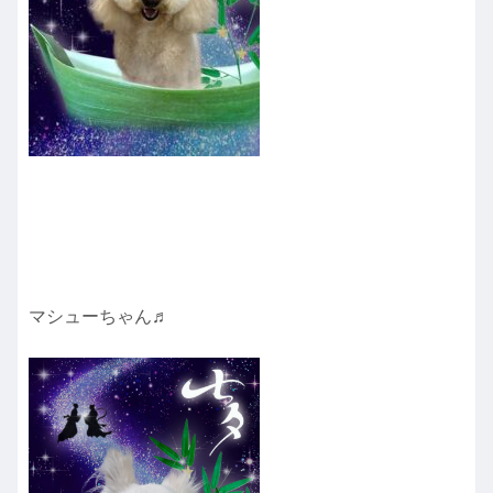
マシューちゃん♬