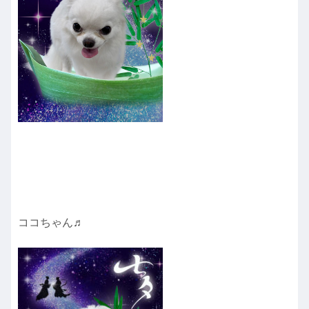
ココちゃん♬