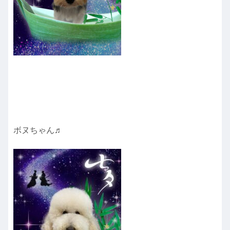
ボヌちゃん♬