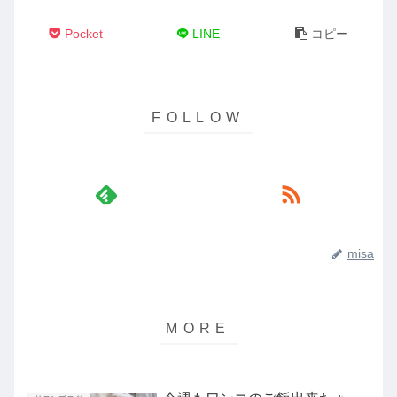
Pocket
LINE
コピー
misa