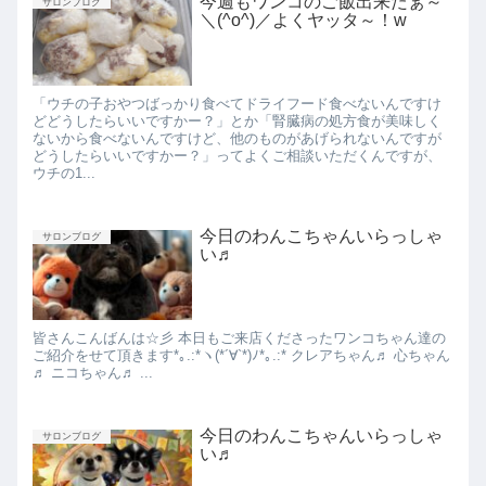
今週もワンコのご飯出来たぁ～
サロンブログ
＼(^o^)／よくヤッタ～！w
「ウチの子おやつばっかり食べてドライフード食べないんですけ
どどうしたらいいですかー？」とか「腎臓病の処方食が美味しく
ないから食べないんですけど、他のものがあげられないんですが
どうしたらいいですかー？」ってよくご相談いただくんですが、
ウチの1...
今日のわんこちゃんいらっしゃ
サロンブログ
い♬
皆さんこんばんは☆彡 本日もご来店くださったワンコちゃん達の
ご紹介をせて頂きます*｡.:*ヽ(*´∀︎`*)ﾉ*｡.:* クレアちゃん♬ 心ちゃん
♬ ニコちゃん♬ ...
今日のわんこちゃんいらっしゃ
サロンブログ
い♬