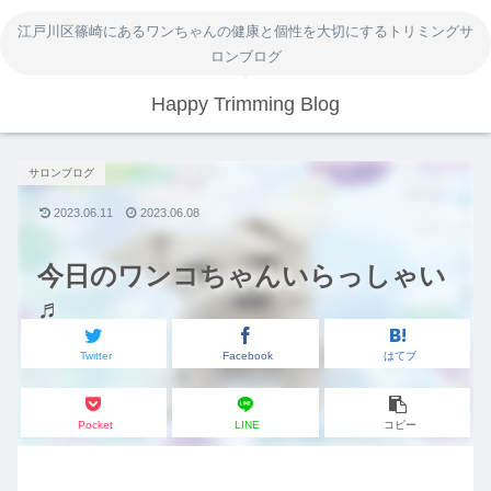
江戸川区篠崎にあるワンちゃんの健康と個性を大切にするトリミングサ
ロンブログ
Happy Trimming Blog
サロンブログ
2023.06.11
2023.06.08
今日のワンコちゃんいらっしゃい
♬
Twitter
Facebook
はてブ
Pocket
LINE
コピー