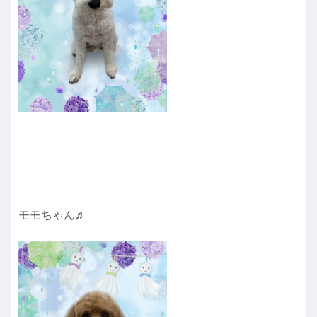
モモちゃん♬