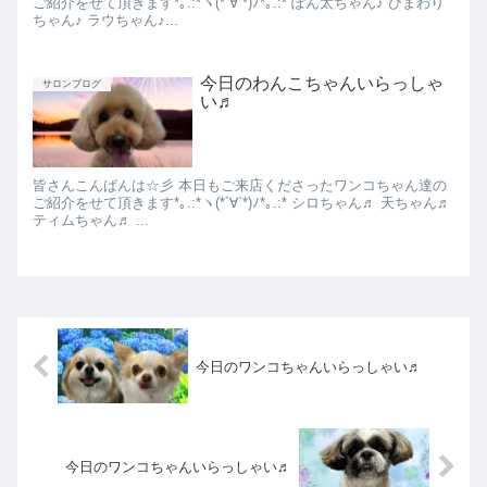
ご紹介をせて頂きます*｡.:*ヽ(*´∀︎`*)ﾉ*｡.:* ぽん太ちゃん♪ ひまわり
ちゃん♪ ラウちゃん♪...
今日のわんこちゃんいらっしゃ
サロンブログ
い♬
皆さんこんばんは☆彡 本日もご来店くださったワンコちゃん達の
ご紹介をせて頂きます*｡.:*ヽ(*´∀︎`*)ﾉ*｡.:* シロちゃん♬ 天ちゃん♬
ティムちゃん♬ ...
今日のワンコちゃんいらっしゃい♬
今日のワンコちゃんいらっしゃい♬