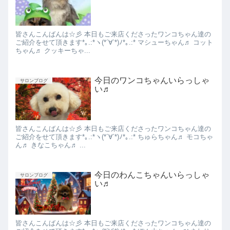
皆さんこんばんは☆彡 本日もご来店くださったワンコちゃん達の
ご紹介をせて頂きます*｡.:*ヽ(*´∀︎`*)ﾉ*｡.:* マシューちゃん♬ コット
ちゃん♬ クッキーちゃ...
今日のワンコちゃんいらっしゃ
サロンブログ
い♬
皆さんこんばんは☆彡 本日もご来店くださったワンコちゃん達の
ご紹介をせて頂きます*｡.:*ヽ(*´∀︎`*)ﾉ*｡.:* ちゅらちゃん♬ モコちゃ
ん♬ きなこちゃん♬ ...
今日のわんこちゃんいらっしゃ
サロンブログ
い♬
皆さんこんばんは☆彡 本日もご来店くださったワンコちゃん達の