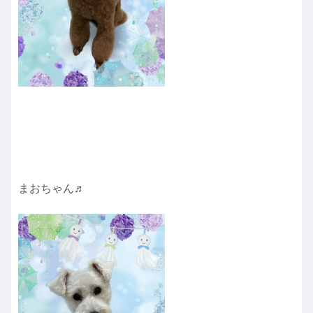
まおちゃん♬