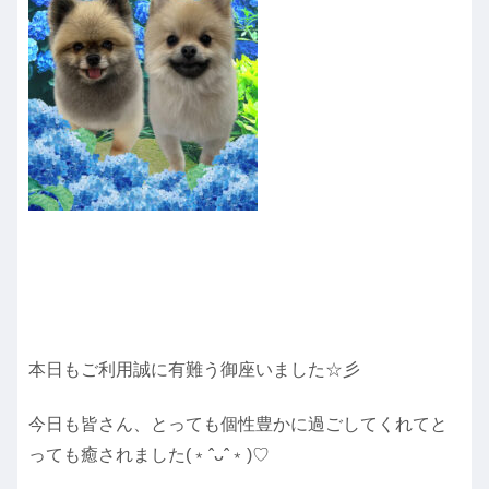
本日もご利用誠に有難う御座いました☆彡
今日も皆さん、とっても個性豊かに過ごしてくれてと
っても癒されました(﹡ˆᴗˆ﹡)♡