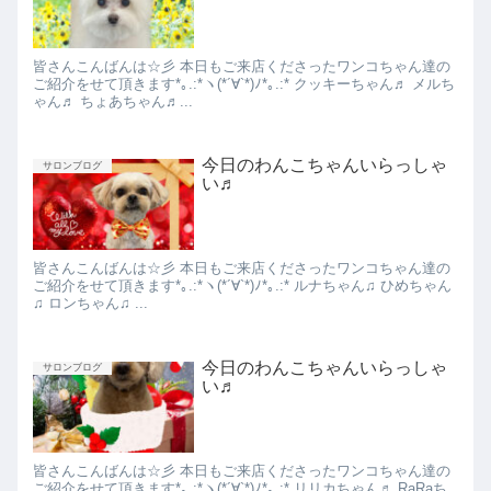
皆さんこんばんは☆彡 本日もご来店くださったワンコちゃん達の
ご紹介をせて頂きます*｡.:*ヽ(*´∀︎`*)ﾉ*｡.:* クッキーちゃん♬ メルち
ゃん♬ ちょあちゃん♬...
今日のわんこちゃんいらっしゃ
サロンブログ
い♬
皆さんこんばんは☆彡 本日もご来店くださったワンコちゃん達の
ご紹介をせて頂きます*｡.:*ヽ(*´∀︎`*)ﾉ*｡.:* ルナちゃん♫ ひめちゃん
♫ ロンちゃん♫ ...
今日のわんこちゃんいらっしゃ
サロンブログ
い♬
皆さんこんばんは☆彡 本日もご来店くださったワンコちゃん達の
ご紹介をせて頂きます*｡.:*ヽ(*´∀︎`*)ﾉ*｡.:* リリカちゃん♬ RaRaち