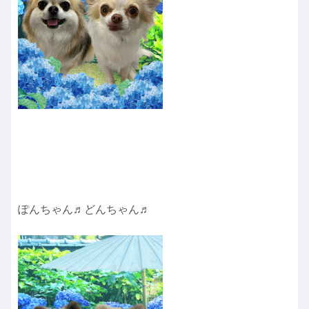
ぽんちゃん♬どんちゃん♬