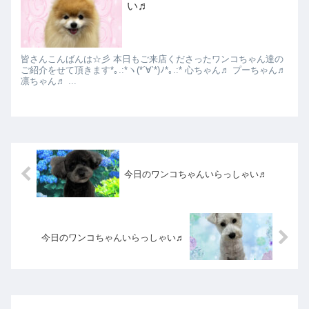
い♬
皆さんこんばんは☆彡 本日もご来店くださったワンコちゃん達の
ご紹介をせて頂きます*｡.:*ヽ(*´∀︎`*)ﾉ*｡.:* 心ちゃん♬ プーちゃん♬
凛ちゃん♬ ...
今日のワンコちゃんいらっしゃい♬
今日のワンコちゃんいらっしゃい♬