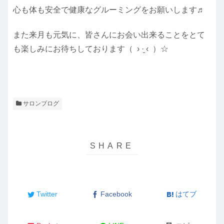
心も体も安全で健康なグルーミングをお願いします♬
また来月も元気に、皆さんにお会い出来ることをとて
も楽しみにお待ちしております（ › ·̮ ‹ ）☆
サロンブログ
Twitter
Facebook
はてブ