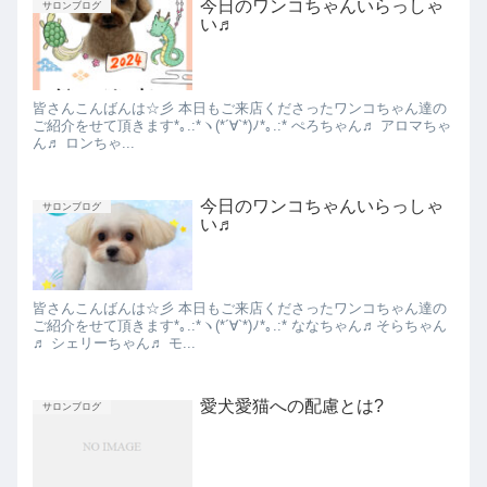
今日のワンコちゃんいらっしゃ
サロンブログ
い♬
皆さんこんばんは☆彡 本日もご来店くださったワンコちゃん達の
ご紹介をせて頂きます*｡.:*ヽ(*´∀︎`*)ﾉ*｡.:* ぺろちゃん♬ アロマちゃ
ん♬ ロンちゃ...
今日のワンコちゃんいらっしゃ
サロンブログ
い♬
皆さんこんばんは☆彡 本日もご来店くださったワンコちゃん達の
ご紹介をせて頂きます*｡.:*ヽ(*´∀︎`*)ﾉ*｡.:* ななちゃん♬そらちゃん
♬ シェリーちゃん♬ モ...
愛犬愛猫への配慮とは?
サロンブログ