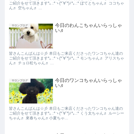
ご紹介をせて頂きます*｡.:*ヽ(*´∀︎`*)ﾉ*｡.:* ぽてとちゃん♬ ココちゃ
ん♬ 空ちゃん♬ ...
今日のわんこちゃんいらっしゃ
サロンブログ
い♬
皆さんこんばんは☆彡 本日もご来店くださったワンコちゃん達の
ご紹介をせて頂きます*｡.:*ヽ(*´∀︎`*)ﾉ*｡.:* モンちゃん♬ アリスちゃ
ん♬ チョロ松ちゃん♬ ...
今日のワンコちゃんいらっしゃ
サロンブログ
い♬
皆さんこんばんは☆彡 本日もご来店くださったワンコちゃん達の
ご紹介をせて頂きます*｡.:*ヽ(*´∀︎`*)ﾉ*｡.:* くう太ちゃん♬ ルーシー
ちゃん♬ 來春ちゃん♬小夏ちゃ...