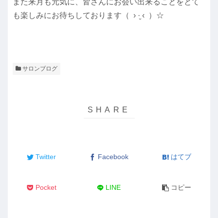
また来月も元気に、皆さんにお会い出来ることをとて
も楽しみにお待ちしております（ › ·̮ ‹ ）☆
サロンブログ
Twitter
Facebook
はてブ
Pocket
LINE
コピー