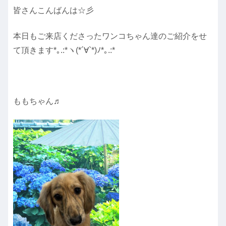
皆さんこんばんは☆彡
本日もご来店くださったワンコちゃん達のご紹介をせ
て頂きます*｡.:*ヽ(*´∀︎`*)ﾉ*｡.:*
ももちゃん♬