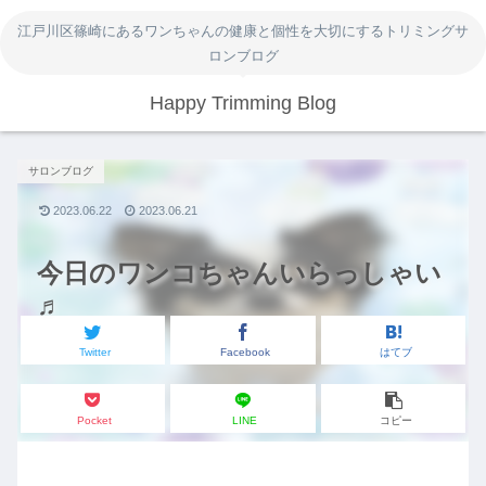
江戸川区篠崎にあるワンちゃんの健康と個性を大切にするトリミングサ
ロンブログ
Happy Trimming Blog
サロンブログ
2023.06.22
2023.06.21
今日のワンコちゃんいらっしゃい
♬
Twitter
Facebook
はてブ
Pocket
LINE
コピー