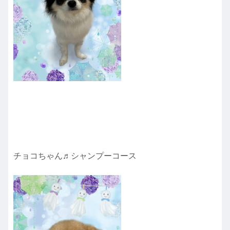
チョコちゃん♬シャンプーコース