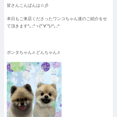
皆さんこんばんは☆彡
本日もご来店くださったワンコちゃん達のご紹介をせ
て頂きます*｡.:*ヽ(*´∀︎`*)ﾉ*｡.:*
ポンタちゃん♬どんちゃん♬