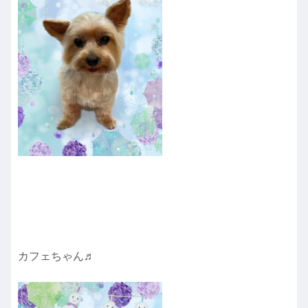
カフェちゃん♬