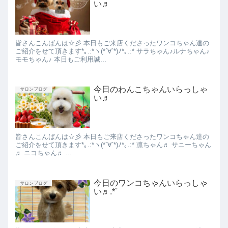
い♬
皆さんこんばんは☆彡 本日もご来店くださったワンコちゃん達の
ご紹介をせて頂きます*｡.:*ヽ(*´∀︎`*)ﾉ*｡.:* サラちゃん♪ルナちゃん♪
モモちゃん♪ 本日もご利用誠...
今日のわんこちゃんいらっしゃ
サロンブログ
い♬
皆さんこんばんは☆彡 本日もご来店くださったワンコちゃん達の
ご紹介をせて頂きます*｡.:*ヽ(*´∀︎`*)ﾉ*｡.:* 凛ちゃん♬ サニーちゃん
♬ ニコちゃん♬ ...
今日のワンコちゃんいらっしゃ
サロンブログ
い♬.*ﾟ