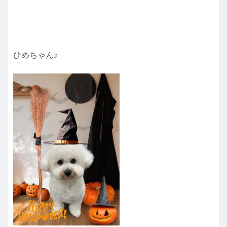
ひめちゃん♪