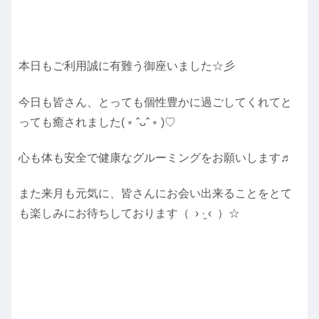
本日もご利用誠に有難う御座いました☆彡
今日も皆さん、とっても個性豊かに過ごしてくれてと
っても癒されました(﹡ˆᴗˆ﹡)♡
心も体も安全で健康なグルーミングをお願いします♬
また来月も元気に、皆さんにお会い出来ることをとて
も楽しみにお待ちしております（ › ·̮ ‹ ）☆